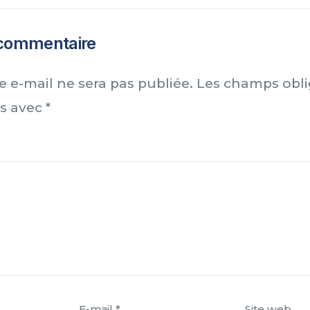
 commentaire
e e-mail ne sera pas publiée.
Les champs obli
és avec
*
E-mail
*
Site web