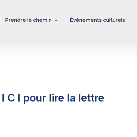
Prendre le chemin
Événements culturels
Cheminer
Credencial
Préparation à l’hospitalité
I C I pour lire la lettre
relations